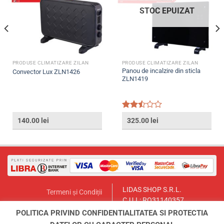
STOC EPUIZAT
PRODUSE CLIMATIZARE ZILAN
PRODUSE CLIMATIZARE ZILAN
Panou de incalzire din sticla
Convector Lux ZLN1426
ZLN1419
Evaluat
140.00
lei
325.00
lei
la
2.50
din 5
LIDAS SHOP S.R.L.
Termeni și Condiții
C.U.I.: RO31140357
Politica de Returnare
București, Sector 1, Str. Lt.Col.
POLITICA PRIVIND CONFIDENTIALITATEA SI PROTECTIA
Contact
Paul Ionescu, Nr.12