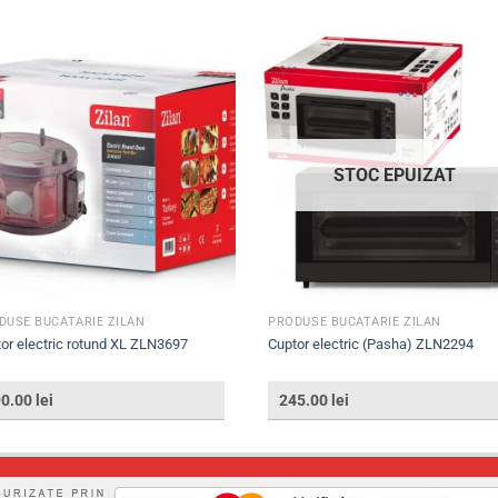
STOC EPUIZAT
DUSE BUCATARIE ZILAN
PRODUSE BUCATARIE ZILAN
or electric rotund XL ZLN3697
Cuptor electric (Pasha) ZLN2294
90.00
lei
245.00
lei