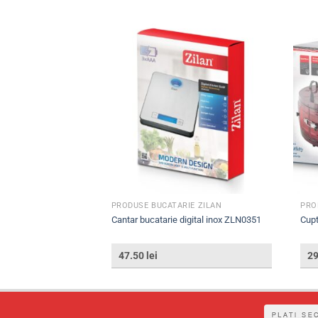
E ZILAN
PRODUSE BUCATARIE ZILAN
PRO
N9621
Cantar bucatarie digital inox ZLN0351
Cupt
47.50
lei
2