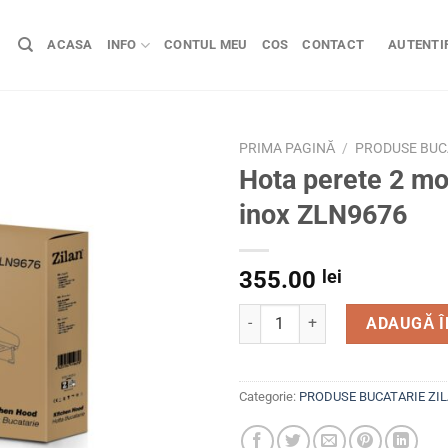
ACASA
INFO
CONTUL MEU
COS
CONTACT
AUTENTIF
PRIMA PAGINĂ
/
PRODUSE BUC
Hota perete 2 mo
inox ZLN9676
355.00
lei
Cantitate Hota perete 2 mot
ADAUGĂ Î
Categorie:
PRODUSE BUCATARIE ZI