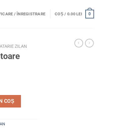
0
ICARE / ÎNREGISTRARE
COȘ /
0.00
LEI
ATARIE ZILAN
toare
oare inox ZLN9676
N COȘ
LAN