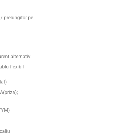
/ prelungitor pe
ent alternativ
blu flexibil
lat)
A(priza);
MYYM)
caliu