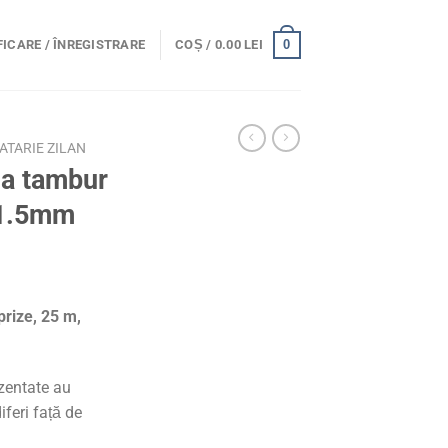
0
ICARE / ÎNREGISTRARE
COȘ /
0.00
LEI
ATARIE ZILAN
la tambur
×1.5mm
prize, 25 m,
ezentate au
iferi față de