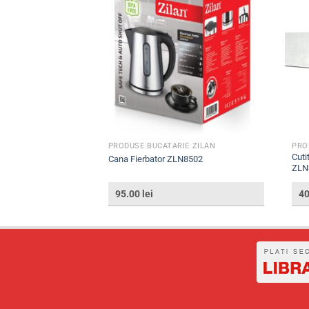
E ZILAN
PRODUSE BUCATARIE ZILAN
PRO
61
Cuti
Cana Fierbator ZLN8502
ZLN
95.00
lei
4