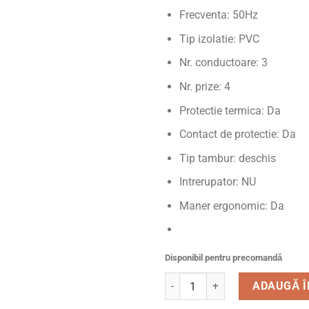
Frecventa: 50Hz
Tip izolatie: PVC
Nr. conductoare: 3
Nr. prize: 4
Protectie termica: Da
Contact de protectie: Da
Tip tambur: deschis
Intrerupator: NU
Maner ergonomic: Da
Disponibil pentru precomandă
Cantitate Prelungitor cu rol
ADAUGĂ Î