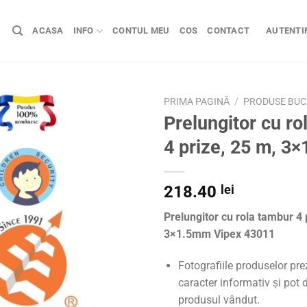
ACASA
INFO
CONTUL MEU
COS
CONTACT
AUTENTIF
PRIMA PAGINĂ
/
PRODUSE BUC
Prelungitor cu ro
4 prize, 25 m, 3
218.40
lei
Prelungitor cu rola tambur 4 
3×1.5mm Vipex 43011
Fotografiile produselor pr
caracter informativ și pot d
produsul vândut.