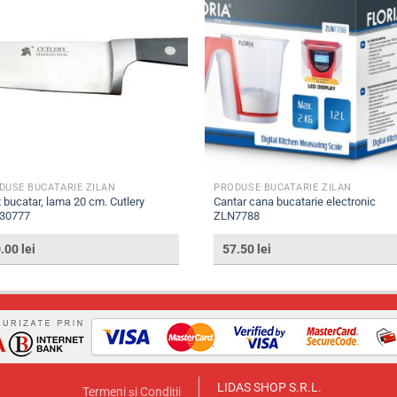
DUSE BUCATARIE ZILAN
PRODUSE BUCATARIE ZILAN
t bucatar, lama 20 cm. Cutlery
Cantar cana bucatarie electronic
30777
ZLN7788
0.00
lei
57.50
lei
LIDAS SHOP S.R.L.
Termeni și Condiții