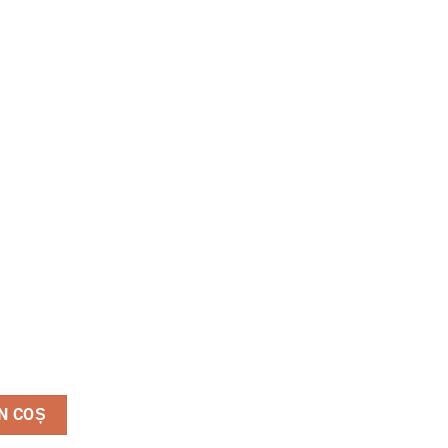
a tambur 4 prize, 25 m, 3x1.5mm
N COȘ