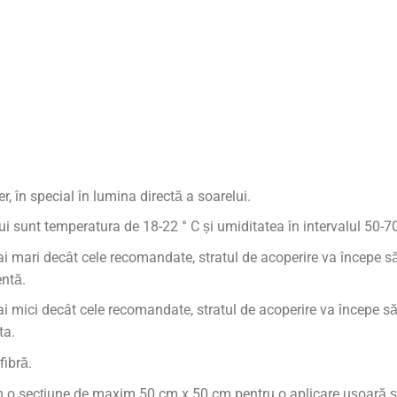
ber, în special în lumina directă a soarelui.
lui sunt temperatura de 18-22 ° C și umiditatea în intervalul 50-7
 mari decât cele recomandate, stratul de acoperire va începe să
entă.
 mici decât cele recomandate, stratul de acoperire va începe să 
ta.
fibră.
 o secțiune de maxim 50 cm x 50 cm pentru o aplicare ușoară și