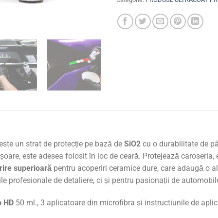
este un strat de protecție pe bază de
SiO2
cu o durabilitate de pâ
 ușoare, este adesea folosit în loc de ceară. Protejează caroseria,
rire superioară
pentru acoperiri ceramice dure, care adaugă o alu
e profesionale de detaliere, ci și pentru pasionații de automobile
o HD
50 ml., 3 aplicatoare din microfibra si instructiunile de aplic