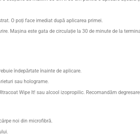
strat. O poți face imediat după aplicarea primei.
ire. Mașina este gata de circulație la 30 de minute de la termina
trebuie îndepărtate înainte de aplicare.
ârieturi sau holograme.
Ultracoat Wipe It! sau alcool izopropilic. Recomandăm degresare
 cârpe noi din microfibră.
lui.