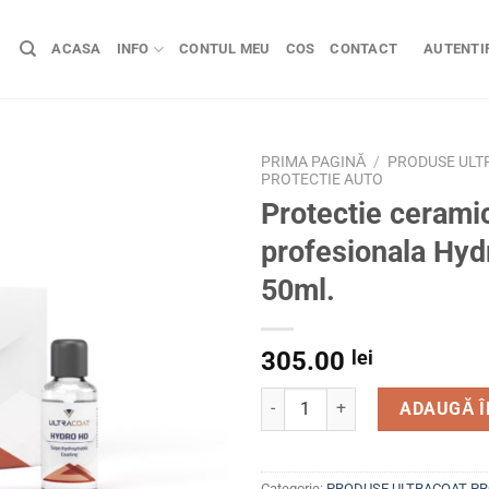
ACASA
INFO
CONTUL MEU
COS
CONTACT
AUTENTIF
PRIMA PAGINĂ
/
PRODUSE ULT
PROTECTIE AUTO
Protectie cerami
profesionala Hy
50ml.
305.00
lei
Cantitate Protectie ceramica
ADAUGĂ Î
Categorie:
PRODUSE ULTRACOAT PR