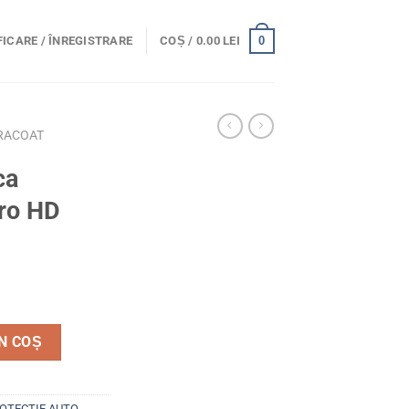
0
ICARE / ÎNREGISTRARE
COȘ /
0.00
LEI
RACOAT
ca
dro HD
 profesionala Hydro HD 50ml.
N COȘ
OTECTIE AUTO