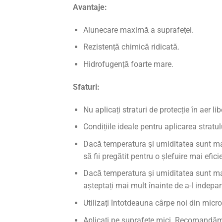
Avantaje:
Alunecare maximă a suprafeței.
Rezistență chimică ridicată.
Hidrofugență foarte mare.
Sfaturi:
Nu aplicați straturi de protecție în aer li
Condițiile ideale pentru aplicarea stratu
Dacă temperatura și umiditatea sunt mai
să fii pregătit pentru o șlefuire mai efici
Dacă temperatura și umiditatea sunt mai
așteptați mai mult înainte de a-l indepar
Utilizați întotdeauna cârpe noi din micro
Aplicați pe suprafețe mici. Recomandăm