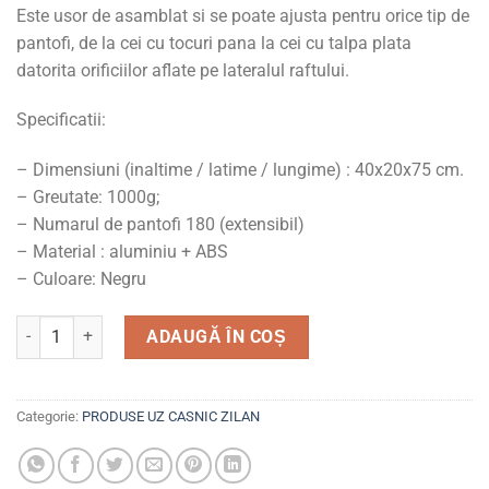
Este usor de asamblat si se poate ajusta pentru orice tip de
pantofi, de la cei cu tocuri pana la cei cu talpa plata
datorita orificiilor aflate pe lateralul raftului.
Specificatii:
– Dimensiuni (inaltime / latime / lungime) : 40x20x75 cm.
– Greutate: 1000g;
– Numarul de pantofi 180 (extensibil)
– Material : aluminiu + ABS
– Culoare: Negru
Cantitate Suport pantofi 5 rafturi, 10 perechi, aluminiu-plast
ADAUGĂ ÎN COȘ
Categorie:
PRODUSE UZ CASNIC ZILAN