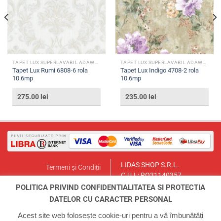
TAPET LUX SUPERLAVABIL ADAWALL
TAPET LUX SUPERLAVABIL ADAWALL
Tapet Lux Rumi 6808-6 rola
Tapet Lux Indigo 4708-2 rola
10.6mp
10.6mp
275.00
lei
235.00
lei
LIDAS SHOP S.R.L.
Termeni și Condiții
C.U.I.: RO31140357
Politica de Returnare
București, Sector 1, Str. Lt.Col.
POLITICA PRIVIND CONFIDENTIALITATEA SI PROTECTIA
Contact
Paul Ionescu, Nr.12
DATELOR CU CARACTER PERSONAL
Email:
lidasmag@yahoo.com
ANPC
Telefon:
0723.155.966
Acest site web folosește cookie-uri pentru a vă îmbunătăți