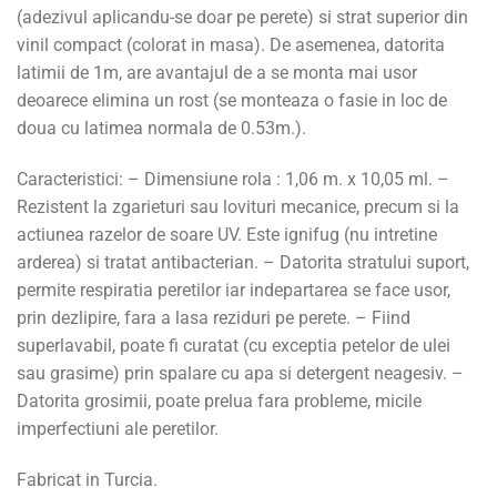
(adezivul aplicandu-se doar pe perete) si strat superior din
vinil compact (colorat in masa). De asemenea, datorita
latimii de 1m, are avantajul de a se monta mai usor
deoarece elimina un rost (se monteaza o fasie in loc de
doua cu latimea normala de 0.53m.).
Caracteristici: – Dimensiune rola : 1,06 m. x 10,05 ml. –
Rezistent la zgarieturi sau lovituri mecanice, precum si la
actiunea razelor de soare UV. Este ignifug (nu intretine
arderea) si tratat antibacterian. – Datorita stratului suport,
permite respiratia peretilor iar indepartarea se face usor,
prin dezlipire, fara a lasa reziduri pe perete. – Fiind
superlavabil, poate fi curatat (cu exceptia petelor de ulei
sau grasime) prin spalare cu apa si detergent neagesiv. –
Datorita grosimii, poate prelua fara probleme, micile
imperfectiuni ale peretilor.
Fabricat in Turcia.