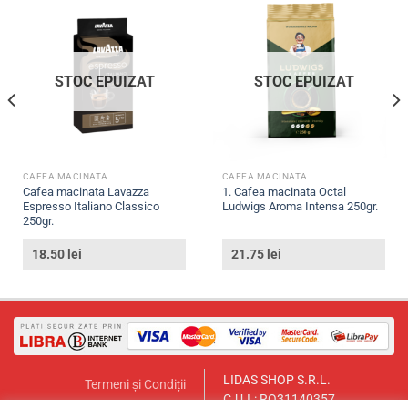
STOC EPUIZAT
STOC EPUIZAT
CAFEA MACINATA
CAFEA MACINATA
Cafea macinata Lavazza
1. Cafea macinata Octal
Espresso Italiano Classico
Ludwigs Aroma Intensa 250gr.
250gr.
18.50
lei
21.75
lei
LIDAS SHOP S.R.L.
Termeni și Condiții
C.U.I.: RO31140357