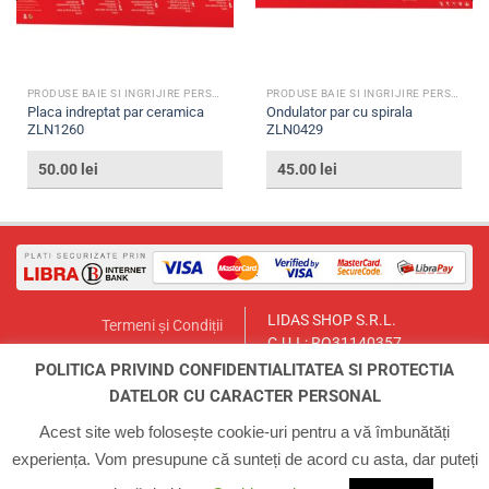
PRODUSE BAIE SI INGRIJIRE PERSONALA
PRODUSE BAIE SI INGRIJIRE PERSONALA
Placa indreptat par ceramica
Ondulator par cu spirala
ZLN1260
ZLN0429
50.00
lei
45.00
lei
LIDAS SHOP S.R.L.
Termeni și Condiții
C.U.I.: RO31140357
Politica de Returnare
București, Sector 1, Str. Lt.Col.
POLITICA PRIVIND CONFIDENTIALITATEA SI PROTECTIA
Contact
Paul Ionescu, Nr.12
DATELOR CU CARACTER PERSONAL
Email:
lidasmag@yahoo.com
ANPC
Telefon:
0723.155.966
Acest site web folosește cookie-uri pentru a vă îmbunătăți
experiența. Vom presupune că sunteți de acord cu asta, dar puteți
ACASA
INFO
CONTUL MEU
COS
CONTACT