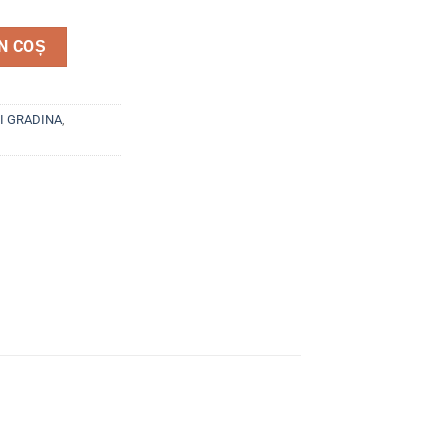
st.siguranta 500 gr.
N COȘ
I GRADINA
,