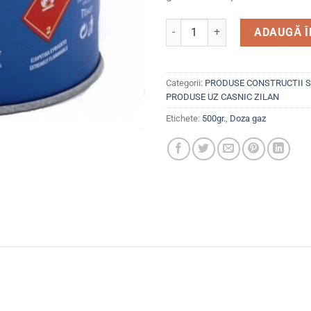
Cantitate Doza gaz mare cu si
ADAUGĂ Î
Categorii:
PRODUSE CONSTRUCTII S
PRODUSE UZ CASNIC ZILAN
Etichete:
500gr.
,
Doza gaz