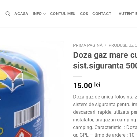
ACASA
INFO
CONTUL MEU
COS
CONTACT
AUTENTIF
PRIMA PAGINĂ
/
PRODUSE UZ C
Doza gaz mare c
sist.siguranta 500
15.00
lei
Doza gaz de unica folosinta Z
sistem de siguranta pentru i
descarcarii rapide, utlizata p
instalator, aragazuri camping
camping. Caracteristici : Do
gr. GPL – timp de ardere : 10 