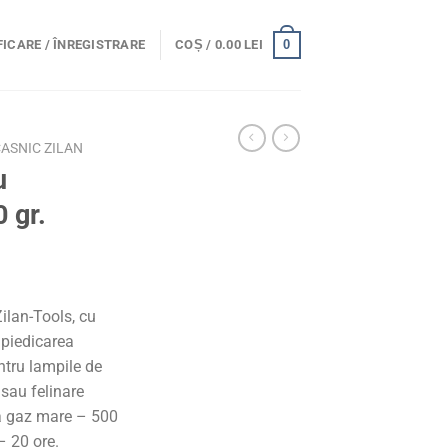
0
ICARE / ÎNREGISTRARE
COȘ /
0.00
LEI
ASNIC ZILAN
u
 gr.
ilan-Tools, cu
mpiedicarea
entru lampile de
 sau felinare
za gaz mare – 500
– 20 ore.