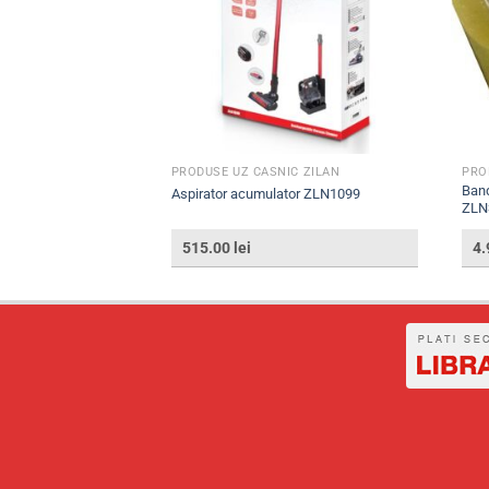
C ZILAN
PRODUSE UZ CASNIC ZILAN
PRO
Band
a ZTS4461
Aspirator acumulator ZLN1099
ZLN
515.00
lei
4