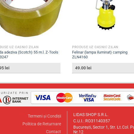
DUSE UZ CASNIC ZILAN
PRODUSE UZ CASNIC ZILAN
a adeziva (Scotch) 55 m.l. Z-Tools
Felinar (lampa iluminat) camping
3247
ZLN4160
.95
lei
49.00
lei
LIDAS SHOP S.R.L.
Termeni și Condiții
C.U.I.: RO31140357
Politica de Returnare
București, Sector 1, Str. Lt.Col. P
Contact
Nr.12