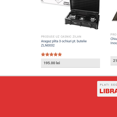
PRO
C ZILAN
PRODUSE UZ CASNIC ZILAN
Chiu
Aragaz plita 3 ochiuri pt. butelie
a ZTS4461
Ino
ZLN0032
Evaluat la
2
195.00
lei
5.00
din 5