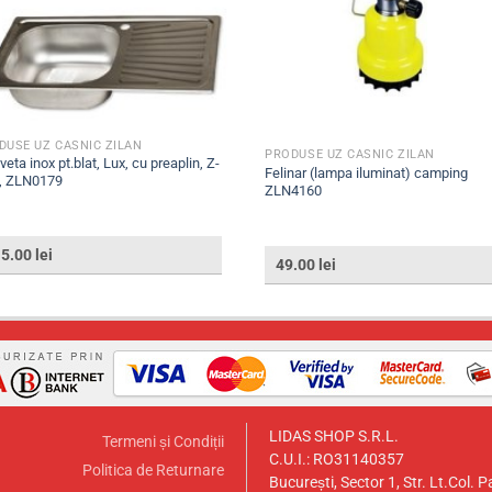
DUSE UZ CASNIC ZILAN
PRODUSE UZ CASNIC ZILAN
veta inox pt.blat, Lux, cu preaplin, Z-
Felinar (lampa iluminat) camping
x, ZLN0179
ZLN4160
15.00
lei
49.00
lei
LIDAS SHOP S.R.L.
Termeni și Condiții
C.U.I.: RO31140357
Politica de Returnare
București, Sector 1, Str. Lt.Col. P