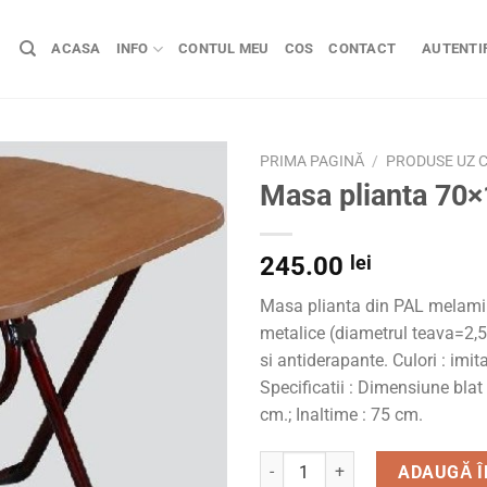
ACASA
INFO
CONTUL MEU
COS
CONTACT
AUTENTIF
PRIMA PAGINĂ
/
PRODUSE UZ C
Masa plianta 70
245.00
lei
Masa plianta din PAL melamin
metalice (diametrul teava=2,5
si antiderapante. Culori : imita
Specificatii : Dimensiune blat 
cm.; Inaltime : 75 cm.
Cantitate Masa plianta 70x1
ADAUGĂ Î