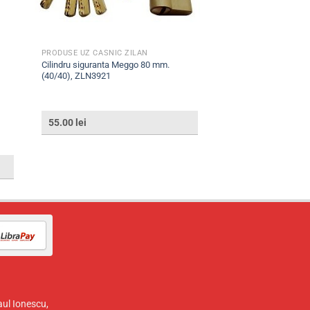
PRODUSE UZ CASNIC ZILAN
Cilindru siguranta Meggo 80 mm.
(40/40), ZLN3921
55.00
lei
aul Ionescu,