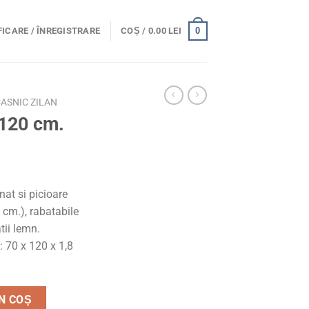
0
ICARE / ÎNREGISTRARE
COȘ /
0.00
LEI
ASNIC ZILAN
×120 cm.
at si picioare
 cm.), rabatabile
tii lemn.
: 70 x 120 x 1,8
20 cm.
N COȘ