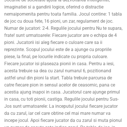
imaginatiei si a gandirii logice, oferind o distractie
nemaipomenita pentru toata familia. Jocul contine: 1 tabla
de joc cu doua fete, 16 pioni, un zar, regulament de joc.
Numar de jucatori: 2-4. Regulile jocului pentru Nu te supara,
frate! sunt urmatoarele: Fiecare jucator are o echipa de 4
pioni. Jucatorii isi aleg fiecare o culoare care sa ii
reprezinte. Scopul jocului este de a ajunge cu propriile
piese, la final, pe locurile indicate cu propria culoare.
Fiecare jucator isi plaseaza pionii in casa. Pentru a iesi,
acesta trebuie sa dea cu zarul numarul 6, pozitionand
astfel unul din pioni la start. Tabla trebuie parcursa de
catre fiecare pion in sensul acelor de ceasornic, pana ce
acestia ajung inapoi in casa. Jucatorul care ajunge primul
in casa, cu toti pionii, castiga. Regulile jocului pentru Sus-
Jos sunt urmatoarele: La inceputul jocului fiecare jucator
da cu zarul, iar cel care obtine cel mai mare numar va
incepe jocul. Apoi fiecare jucator da cu zarul si muta pionul