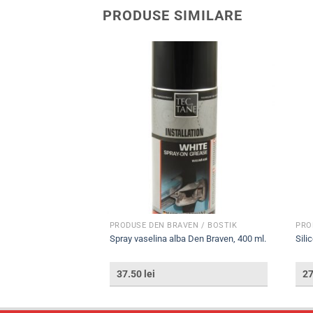
PRODUSE SIMILARE
EN / BOSTIK
PRODUSE DEN BRAVEN / BOSTIK
PRO
electrocasnice),
Spray vaselina alba Den Braven, 400 ml.
Sili
 alb, 400 ml
37.50
lei
2