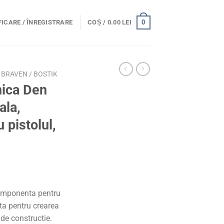
0
ICARE / ÎNREGISTRARE
COȘ /
0.00
LEI
BRAVEN / BOSTIK
nica Den
ala,
 pistolul,
omponenta pentru
tata pentru crearea
 de constructie.