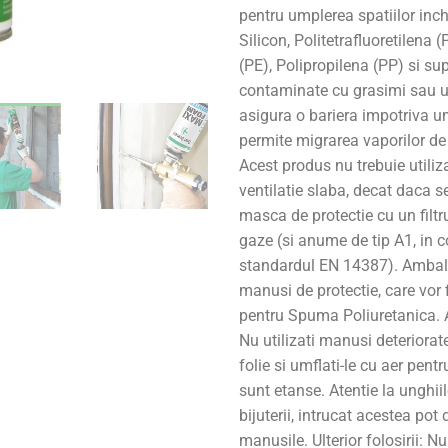
pentru umplerea spatiilor inch
Silicon, Politetrafluoretilena 
(PE), Polipropilena (PP) si su
contaminate cu grasimi sau ul
asigura o bariera impotriva um
permite migrarea vaporilor de
Acest produs nu trebuie utiliza
ventilatie slaba, decat daca s
masca de protectie cu un filt
gaze (si anume de tip A1, in 
standardul EN 14387). Ambala
manusi de protectie, care vor f
pentru Spuma Poliuretanica. An
Nu utilizati manusi deteriorate
folie si umflati-le cu aer pentr
sunt etanse. Atentie la unghiil
bijuterii, intrucat acestea pot 
manusile. Ulterior folosirii: Nu