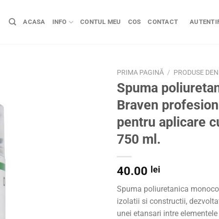
ACASA
INFO
CONTUL MEU
COS
CONTACT
AUTENTIF
PRIMA PAGINĂ
/
PRODUSE DEN 
Spuma poliureta
Braven profesion
pentru aplicare cu
750 ml.
40.00
lei
Spuma poliuretanica monoc
izolatii si constructii, dezvol
unei etansari intre elementele