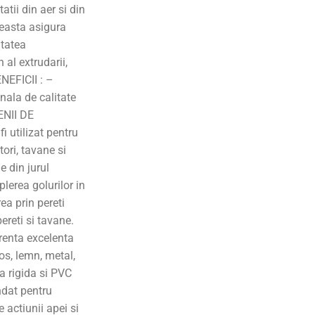
atii din aer si din
ceasta asigura
litatea
 al extrudarii,
ENEFICII : –
ala de calitate
ENII DE
 utilizat pentru
tori, tavane si
e din jurul
plerea golurilor in
rea prin pereti
ereti si tavane.
erenta excelenta
os, lemn, metal,
a rigida si PVC
ndat pentru
 actiunii apei si