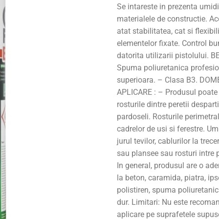
Se intareste in prezenta umidit
materialele de constructie. A
atat stabilitatea, cat si flexibi
elementelor fixate. Control bun
datorita utilizarii pistolului. B
Spuma poliuretanica profesion
superioara. – Clasa B3. DOM
APLICARE : – Produsul poate fi
rosturile dintre peretii desparti
pardoseli. Rosturile perimetral
cadrelor de usi si ferestre. Um
jurul tevilor, cablurilor la trece
sau plansee sau rosturi intre p
In general, produsul are o ad
la beton, caramida, piatra, ips
polistiren, spuma poliuretanic
dur. Limitari: Nu este recoma
aplicare pe suprafetele supuse