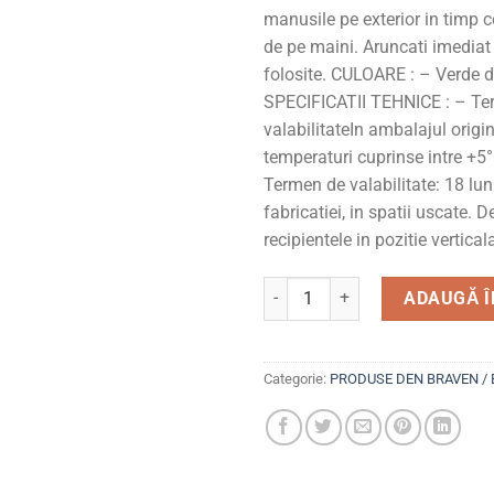
manusile pe exterior in timp c
de pe maini. Aruncati imedia
folosite. CULOARE : – Verde d
SPECIFICATII TEHNICE : – Te
valabilitateIn ambalajul origi
temperaturi cuprinse intre +5°
Termen de valabilitate: 18 lun
fabricatiei, in spatii uscate. D
recipientele in pozitie vertical
Cantitate Spuma poliuretanica
ADAUGĂ Î
Categorie:
PRODUSE DEN BRAVEN / 