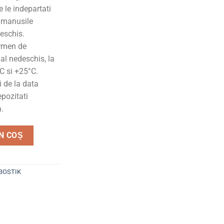
e le indepartati
t manusile
eschis.
rmen de
nal nedeschis, la
C si +25°C.
i de la data
epozitati
a.
 Den Braven profesionala, pentru aplicare cu pistolul, 750 ml.
N COȘ
BOSTIK