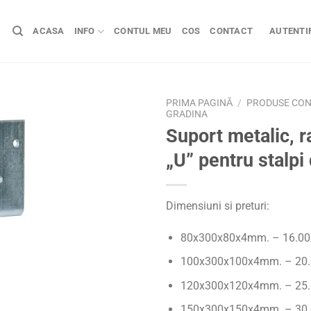
ACASA
INFO
CONTUL MEU
COS
CONTACT
AUTENTIF
PRIMA PAGINĂ
/
PRODUSE CONS
GRADINA
Suport metalic, r
„U” pentru stalpi
Dimensiuni si preturi:
80x300x80x4mm. – 16.00 
100x300x100x4mm. – 20.0
120x300x120x4mm. – 25.0
150x300x150x4mm. – 30.0