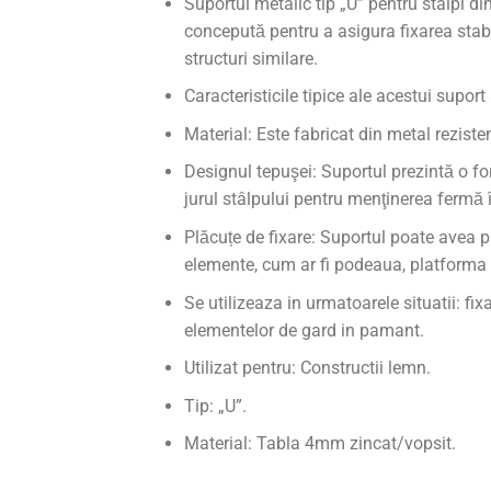
Suportul metalic tip „U” pentru stâlpi di
concepută pentru a asigura fixarea stabil
structuri similare.
Caracteristicile tipice ale acestui suport 
Material: Este fabricat din metal reziste
Designul tepuşei: Suportul prezintă o for
jurul stâlpului pentru menţinerea fermă î
Plăcuțe de fixare: Suportul poate avea pl
elemente, cum ar fi podeaua, platforma 
Se utilizeaza in urmatoarele situatii: fi
elementelor de gard in pamant.
Utilizat pentru: Constructii lemn.
Tip: „U”.
Material: Tabla 4mm zincat/vopsit.