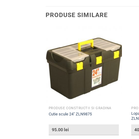
PRODUSE SIMILARE
TII SI GRADINA
PRODUSE CONSTRUCTII SI GRADINA
PRO
exi Maxi Z-Tools
Lopa
Cutie scule 24″ ZLN9875
ZLN
95.00
lei
4