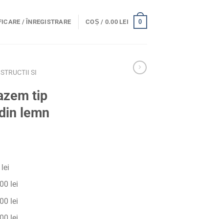
0
ICARE / ÎNREGISTRARE
COȘ /
0.00
LEI
TRUCTII SI
azem tip
 din lemn
lei
0 lei
0 lei
0 lei