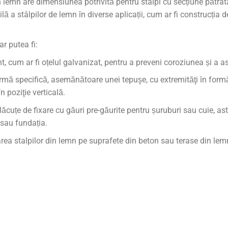
n lemn are dimensiunea potrivită pentru stâlpi cu secțiune pătrată
ă a stâlpilor de lemn în diverse aplicații, cum ar fi construcția d
ar putea fi:
nt, cum ar fi oțelul galvanizat, pentru a preveni coroziunea și a a
mă specifică, asemănătoare unei tepuşe, cu extremităţi în formă d
n poziţie verticală.
ăcuțe de fixare cu găuri pre-găurite pentru șuruburi sau cuie, ast
sau fundația.
xarea stalpilor din lemn pe suprafete din beton sau terase din lem