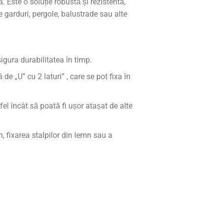
. Este o soluție robustă și rezistentă,
e garduri, pergole, balustrade sau alte
sigura durabilitatea în timp.
e „U” cu 2 laturi” , care se pot fixa în
fel încât să poată fi ușor atașat de alte
n, fixarea stalpilor din lemn sau a