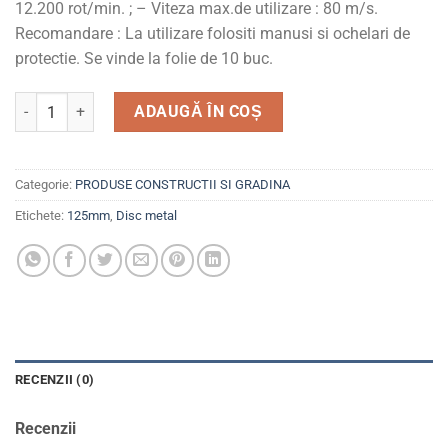
12.200 rot/min. ; – Viteza max.de utilizare : 80 m/s.
Recomandare : La utilizare folositi manusi si ochelari de
protectie. Se vinde la folie de 10 buc.
Cantitate Disc debitat metal 125 mm. ZLN0956
ADAUGĂ ÎN COȘ
Categorie:
PRODUSE CONSTRUCTII SI GRADINA
Etichete:
125mm
,
Disc metal
RECENZII (0)
Recenzii