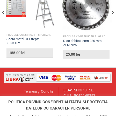
PRODUSE CONSTRUCTII SI GRADINA
PRODUSE CONSTRUCTII SI GRADINA
Scara metal 3+1 trepte
Disc debitat lemn 230 mm.
ZLN1152
ZLN0925
155.00
lei
25.00
lei
LIDAS SHOP S.R.L.
Termeni și Condiții
C.U.I.: RO31140357
Politica de Returnare
București, Sector 1, Str. Lt.Col.
POLITICA PRIVIND CONFIDENTIALITATEA SI PROTECTIA
Contact
Paul Ionescu, Nr.12
DATELOR CU CARACTER PERSONAL
Email:
lidasmag@yahoo.com
ANPC