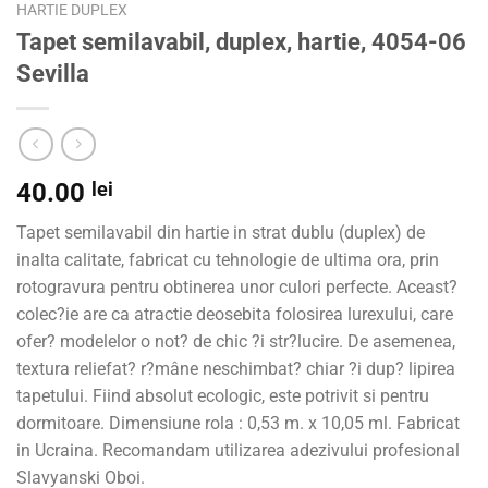
HARTIE DUPLEX
Tapet semilavabil, duplex, hartie, 4054-06
Sevilla
40.00
lei
Tapet semilavabil din hartie in strat dublu (duplex) de
inalta calitate, fabricat cu tehnologie de ultima ora, prin
rotogravura pentru obtinerea unor culori perfecte. Aceast?
colec?ie are ca atractie deosebita folosirea lurexului, care
ofer? modelelor o not? de chic ?i str?lucire. De asemenea,
textura reliefat? r?mâne neschimbat? chiar ?i dup? lipirea
tapetului. Fiind absolut ecologic, este potrivit si pentru
dormitoare. Dimensiune rola : 0,53 m. x 10,05 ml. Fabricat
in Ucraina. Recomandam utilizarea adezivului profesional
Slavyanski Oboi.