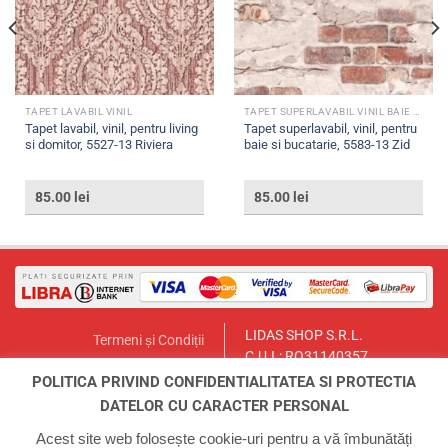
TAPET LAVABIL VINIL
TAPET SUPERLAVABIL VINIL BAIE SI BUCATARIE
Tapet lavabil, vinil, pentru living
Tapet superlavabil, vinil, pentru
si domitor, 5527-13 Riviera
baie si bucatarie, 5583-13 Zid
85.00
lei
85.00
lei
LIDAS SHOP S.R.L.
Termeni și Condiții
C.U.I.: RO31140357
Politica de Returnare
București, Sector 1, Str. Lt.Col.
POLITICA PRIVIND CONFIDENTIALITATEA SI PROTECTIA
Contact
Paul Ionescu, Nr.12
DATELOR CU CARACTER PERSONAL
Email:
lidasmag@yahoo.com
ANPC
Telefon:
0723.155.966
Acest site web folosește cookie-uri pentru a vă îmbunătăți