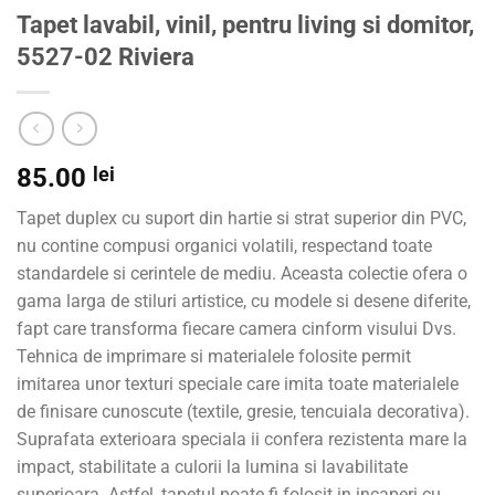
Tapet lavabil, vinil, pentru living si domitor,
5527-02 Riviera
85.00
lei
Tapet duplex cu suport din hartie si strat superior din PVC,
nu contine compusi organici volatili, respectand toate
standardele si cerintele de mediu. Aceasta colectie ofera o
gama larga de stiluri artistice, cu modele si desene diferite,
fapt care transforma fiecare camera cinform visului Dvs.
Tehnica de imprimare si materialele folosite permit
imitarea unor texturi speciale care imita toate materialele
de finisare cunoscute (textile, gresie, tencuiala decorativa).
Suprafata exterioara speciala ii confera rezistenta mare la
impact, stabilitate a culorii la lumina si lavabilitate
superioara. Astfel, tapetul poate fi folosit in incaperi cu