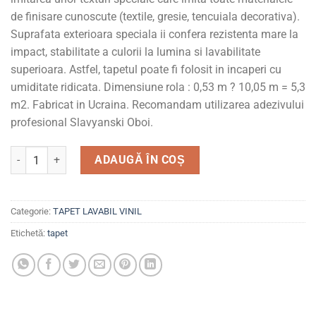
de finisare cunoscute (textile, gresie, tencuiala decorativa).
Suprafata exterioara speciala ii confera rezistenta mare la
impact, stabilitate a culorii la lumina si lavabilitate
superioara. Astfel, tapetul poate fi folosit in incaperi cu
umiditate ridicata. Dimensiune rola : 0,53 m ? 10,05 m = 5,3
m2. Fabricat in Ucraina. Recomandam utilizarea adezivului
profesional Slavyanski Oboi.
Cantitate Tapet lavabil, vinil, pentru living si domitor, 5527-1
ADAUGĂ ÎN COȘ
Categorie:
TAPET LAVABIL VINIL
Etichetă:
tapet