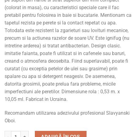
(colorat in masa), cu caracteristici speciale care il fac
pretabil pentru folosirea in baie si bucatarie. Mentionam ca
tapetul rezista pe perete si la contact repetat cu apa.
Totodata este rezistent la zgarieturi sau lovituri mecanice,
precum si la actiunea razelor de soare UV. Este ignifug (nu
intretine arderea) si tratat antibacterian. Design clasic.
imitatie faianta, poate fi utilizat si in cafenele sau baruri,
creand o atmosfera deosebita. Fiind superlavabil, poate fi
curatat (cu exceptia petelor de ulei sau grasime) prin
spalare cu apa si detergent neagesiv. De asemenea,
datorita grosimii, poate prelua fara probleme, micile
imperfectiuni ale peretilor. Dimensiune rola : 0,53 m. x
10,05 ml. Fabricat in Ucraina.
Recomandam utilizarea adezivului profesional Slavyanski
Oboi.
Cantitate Tapet lavabil, vinil, pentru living si domitor, 5554-
ADAUGĂ ÎN COȘ