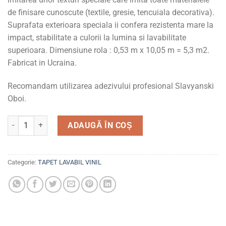
de finisare cunoscute (textile, gresie, tencuiala decorativa).
Suprafata exterioara speciala ii confera rezistenta mare la
impact, stabilitate a culorii la lumina si lavabilitate
superioara. Dimensiune rola : 0,53 m x 10,05 m = 5,3 m2.
Fabricat in Ucraina.
Recomandam utilizarea adezivului profesional Slavyanski
Oboi.
Cantitate Tapet lavabil, vinil, pentru living si domitor, 9407
ADAUGĂ ÎN COȘ
Categorie:
TAPET LAVABIL VINIL