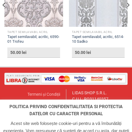
TAPET SEMILAVABIL ACRIL
TAPET SEMILAVABIL ACRIL
Tapet semilavabil, acrilic, 6590-
Tapet semilavabil, acrilic, 6514-
01 Trofeu
10 Sadko
50.00
lei
50.00
lei
LIDAS SHOP S.R.L.
Termeni și Condiții
C.U.I.: RO31140357
Politica de Returnare
București, Sector 1, Str. Lt.Col.
POLITICA PRIVIND CONFIDENTIALITATEA SI PROTECTIA
Contact
Paul Ionescu, Nr.12
DATELOR CU CARACTER PERSONAL
Email:
lidasmag@yahoo.com
ANPC
Telefon:
0723.155.966
Acest site web folosește cookie-uri pentru a vă îmbunătăți
experiența. Vom presupune că sunteți de acord cu asta, dar puteți