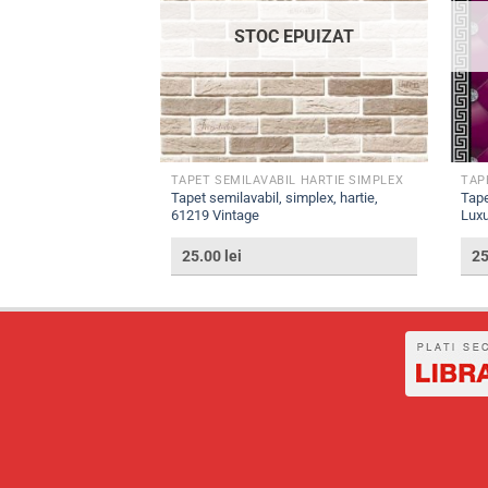
EPUIZAT
STOC EPUIZAT
L HARTIE SIMPLEX
TAPET SEMILAVABIL HARTIE SIMPLEX
TAP
simplex, hartie, 4066-
Tapet semilavabil, simplex, hartie,
Tape
61219 Vintage
Luxu
25.00
lei
2