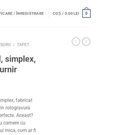
0
ICARE / ÎNREGISTRARE
COȘ /
0.00
LEI
ESORII
/
TAPET
, simplex,
urnir
implex, fabricat
rin rotogravura
erfecte. Aceast?
ru camere cu
ui mica, cum ar fi