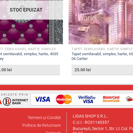
STOC EPUIZAT
ET SEMILAVABIL HARTIE SIMPLEX
TAPET SEMILAVABIL HARTIE SIMPLE
t semilavabil, simplex, hartie, 4035
Tapet semilavabil, simplex, hartie, 6
ry
06 Cartier
5.00
lei
25.00
lei
LIDAS SHOP S.R.L.
Termeni și Condiții
C.U.I.: RO31140357
Politica de Returnare
București, Sector 1, Str. Lt.Col. P