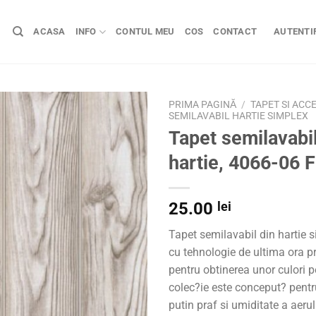
ACASA
INFO
CONTUL MEU
COS
CONTACT
AUTENTIF
PRIMA PAGINĂ
/
TAPET SI ACC
SEMILAVABIL HARTIE SIMPLEX
Tapet semilavabil
hartie, 4066-06 F
25.00
lei
Tapet semilavabil din hartie s
cu tehnologie de ultima ora p
pentru obtinerea unor culori p
colec?ie este conceput? pent
putin praf si umiditate a aerul