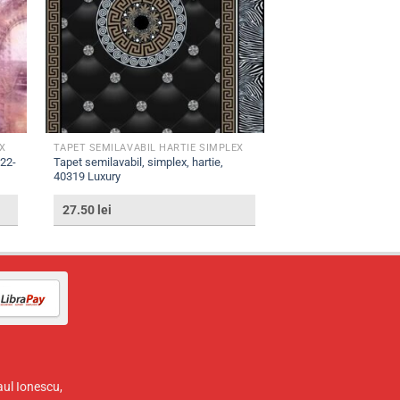
X
TAPET SEMILAVABIL HARTIE SIMPLEX
522-
Tapet semilavabil, simplex, hartie,
40319 Luxury
27.50
lei
aul Ionescu,