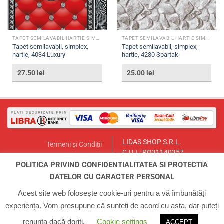
TAPET SEMILAVABIL HARTIE SIMPLEX
TAPET SEMILAVABIL HARTIE SIMPLEX
Tapet semilavabil, simplex,
Tapet semilavabil, simplex,
hartie, 4034 Luxury
hartie, 4280 Spartak
27.50
lei
25.00
lei
LIDAS SHOP S.R.L.
Termeni și Condiții
C.U.I.: RO31140357
Politica de Returnare
București, Sector 1, Str. Lt.Col.
POLITICA PRIVIND CONFIDENTIALITATEA SI PROTECTIA
Contact
Paul Ionescu, Nr.12
DATELOR CU CARACTER PERSONAL
Email:
lidasmag@yahoo.com
ANPC
Telefon:
0723.155.966
Acest site web folosește cookie-uri pentru a vă îmbunătăți
experiența. Vom presupune că sunteți de acord cu asta, dar puteți
ACASA
INFO
CONTUL MEU
COS
CONTACT
renunța dacă doriți.
Cookie settings
ACCEPT