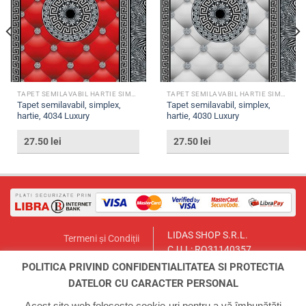
TAPET SEMILAVABIL HARTIE SIMPLEX
TAPET SEMILAVABIL HARTIE SIMPLEX
Tapet semilavabil, simplex,
Tapet semilavabil, simplex,
hartie, 4034 Luxury
hartie, 4030 Luxury
27.50
lei
27.50
lei
LIDAS SHOP S.R.L.
Termeni și Condiții
C.U.I.: RO31140357
Politica de Returnare
București, Sector 1, Str. Lt.Col.
POLITICA PRIVIND CONFIDENTIALITATEA SI PROTECTIA
Contact
Paul Ionescu, Nr.12
DATELOR CU CARACTER PERSONAL
Email:
lidasmag@yahoo.com
ANPC
Telefon:
0723.155.966
Acest site web folosește cookie-uri pentru a vă îmbunătăți