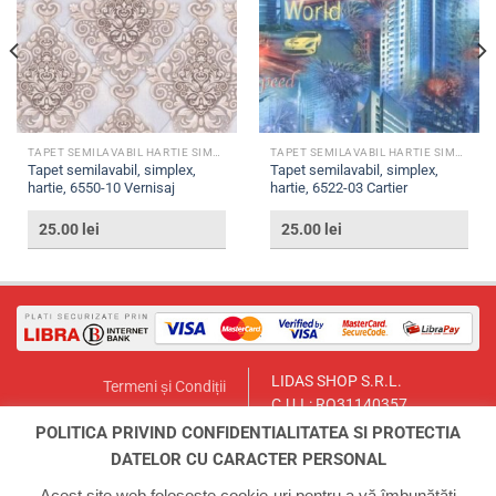
TAPET SEMILAVABIL HARTIE SIMPLEX
TAPET SEMILAVABIL HARTIE SIMPLEX
Tapet semilavabil, simplex,
Tapet semilavabil, simplex,
hartie, 6550-10 Vernisaj
hartie, 6522-03 Cartier
25.00
lei
25.00
lei
LIDAS SHOP S.R.L.
Termeni și Condiții
C.U.I.: RO31140357
Politica de Returnare
București, Sector 1, Str. Lt.Col.
POLITICA PRIVIND CONFIDENTIALITATEA SI PROTECTIA
Contact
Paul Ionescu, Nr.12
DATELOR CU CARACTER PERSONAL
Email:
lidasmag@yahoo.com
ANPC
Telefon:
0723.155.966
Acest site web folosește cookie-uri pentru a vă îmbunătăți