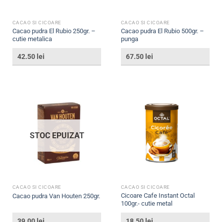
CACAO SI CICOARE
CACAO SI CICOARE
Cacao pudra El Rubio 250gr. –
Cacao pudra El Rubio 500gr. –
cutie metalica
punga
42.50
lei
67.50
lei
STOC EPUIZAT
CACAO SI CICOARE
CACAO SI CICOARE
Cicoare Cafe Instant Octal
Cacao pudra Van Houten 250gr.
100gr.- cutie metal
39.00
lei
18.50
lei