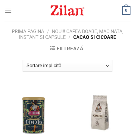
Skip
0
to
content
PRIMA PAGINĂ
/
NOU!!! CAFEA BOABE, MACINATA,
INSTANT SI CAPSULE
/
CACAO SI CICOARE
FILTREAZĂ