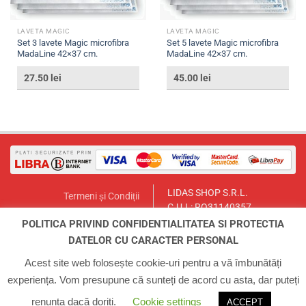
LAVETA MAGIC
LAVETA MAGIC
Set 3 lavete Magic microfibra
Set 5 lavete Magic microfibra
MadaLine 42×37 cm.
MadaLine 42×37 cm.
27.50
lei
45.00
lei
LIDAS SHOP S.R.L.
Termeni și Condiții
C.U.I.: RO31140357
Politica de Returnare
București, Sector 1, Str. Lt.Col.
POLITICA PRIVIND CONFIDENTIALITATEA SI PROTECTIA
Contact
Paul Ionescu, Nr.12
DATELOR CU CARACTER PERSONAL
Email:
lidasmag@yahoo.com
ANPC
Telefon:
0723.155.966
Acest site web folosește cookie-uri pentru a vă îmbunătăți
experiența. Vom presupune că sunteți de acord cu asta, dar puteți
ACASA
INFO
CONTUL MEU
COS
CONTACT
renunța dacă doriți.
Cookie settings
ACCEPT