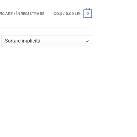
0
ICARE / ÎNREGISTRARE
COȘ /
0.00
LEI