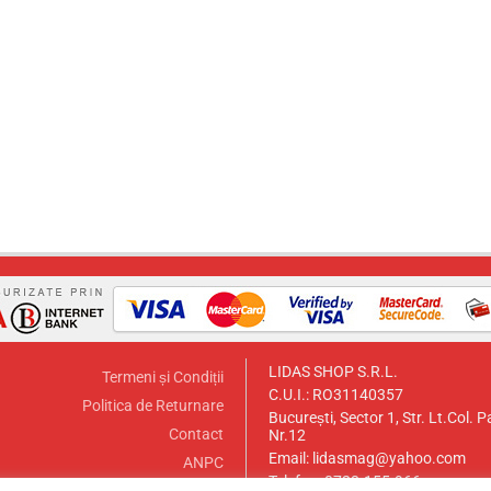
LIDAS SHOP S.R.L.
Termeni și Condiții
C.U.I.: RO31140357
Politica de Returnare
București, Sector 1, Str. Lt.Col. P
Contact
Nr.12
Email:
lidasmag@yahoo.com
ANPC
Telefon:
0723.155.966