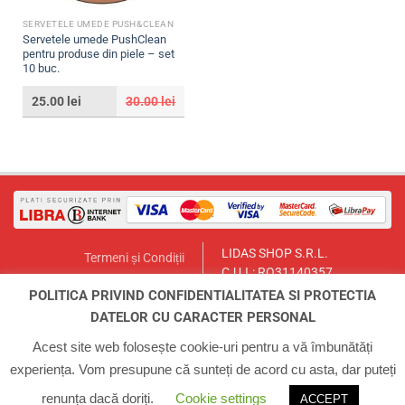
SERVETELE UMEDE PUSH&CLEAN
Servetele umede PushClean
pentru produse din piele – set
10 buc.
25.00
lei
30.00
lei
LIDAS SHOP S.R.L.
Termeni și Condiții
C.U.I.: RO31140357
Politica de Returnare
București, Sector 1, Str. Lt.Col.
POLITICA PRIVIND CONFIDENTIALITATEA SI PROTECTIA
Contact
Paul Ionescu, Nr.12
DATELOR CU CARACTER PERSONAL
Email:
lidasmag@yahoo.com
ANPC
Telefon:
0723.155.966
Acest site web folosește cookie-uri pentru a vă îmbunătăți
experiența. Vom presupune că sunteți de acord cu asta, dar puteți
ACASA
INFO
CONTUL MEU
COS
CONTACT
renunța dacă doriți.
Cookie settings
ACCEPT
Copyright 2026 ©
Zilan Magazin