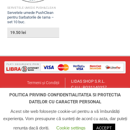
SERVETELE UMEDE PUSH&CLEAN
Servetele umede PushClean
pentru Sarbatorile de Iarna –
set 10 buc.
19.50
lei
LIDAS SHOP S.R.L.
Termeni și Condiții
C.U.I.: RO31140357
Politica de Returnare
București, Sector 1, Str. Lt.Col.
POLITICA PRIVIND CONFIDENTIALITATEA SI PROTECTIA
Contact
Paul Ionescu, Nr.12
DATELOR CU CARACTER PERSONAL
Email:
lidasmag@yahoo.com
ANPC
Telefon:
0723.155.966
Acest site web folosește cookie-uri pentru a vă îmbunătăți
experiența. Vom presupune că sunteți de acord cu asta, dar puteți
ACASA
INFO
CONTUL MEU
COS
CONTACT
renunța dacă doriți.
Cookie settings
ACCEPT
Copyright 2026 ©
Zilan Magazin