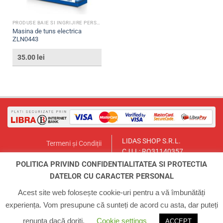
PRODUSE BAIE SI INGRIJIRE PERSONALA
Masina de tuns electrica
ZLN0443
35.00
lei
LIDAS SHOP S.R.L.
Termeni și Condiții
C.U.I.: RO31140357
Politica de Returnare
București, Sector 1, Str. Lt.Col.
POLITICA PRIVIND CONFIDENTIALITATEA SI PROTECTIA
Contact
Paul Ionescu, Nr.12
DATELOR CU CARACTER PERSONAL
Email:
lidasmag@yahoo.com
ANPC
Telefon:
0723.155.966
Acest site web folosește cookie-uri pentru a vă îmbunătăți
experiența. Vom presupune că sunteți de acord cu asta, dar puteți
ACASA
INFO
CONTUL MEU
COS
CONTACT
renunța dacă doriți.
Cookie settings
ACCEPT