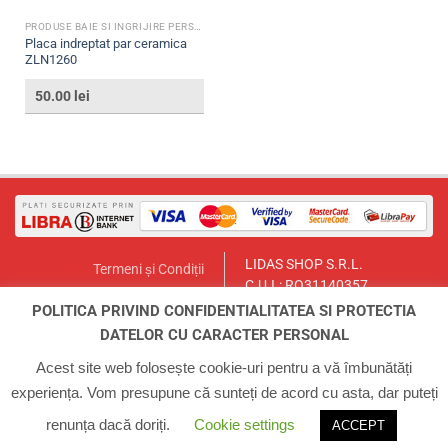
PRODUSE BAIE SI INGRIJIRE PERSONALA
Placa indreptat par ceramica
ZLN1260
50.00
lei
LIDAS SHOP S.R.L.
Termeni și Condiții
C.U.I.: RO31140357
Politica de Returnare
București, Sector 1, Str. Lt.Col.
POLITICA PRIVIND CONFIDENTIALITATEA SI PROTECTIA
Contact
Paul Ionescu, Nr.12
DATELOR CU CARACTER PERSONAL
Email:
lidasmag@yahoo.com
ANPC
Telefon:
0723.155.966
Acest site web folosește cookie-uri pentru a vă îmbunătăți
experiența. Vom presupune că sunteți de acord cu asta, dar puteți
ACASA
INFO
CONTUL MEU
COS
CONTACT
renunța dacă doriți.
Cookie settings
ACCEPT
Copyright 2026 ©
Zilan Magazin