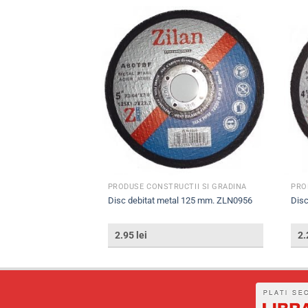
TII SI GRADINA
PRODUSE CONSTRUCTII SI GRADINA
PRO
repte ZLN1152
Disc debitat metal 125 mm. ZLN0956
Disc
2.95
lei
2