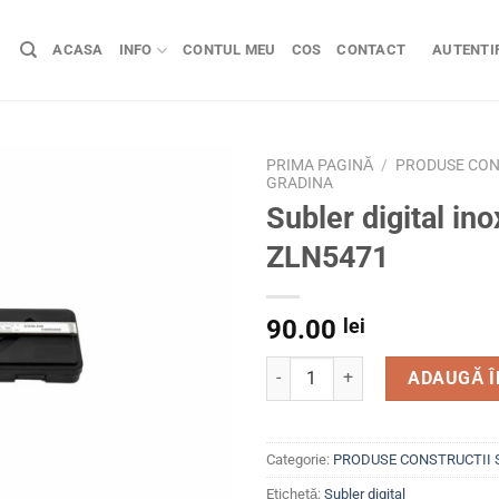
ACASA
INFO
CONTUL MEU
COS
CONTACT
AUTENTIF
PRIMA PAGINĂ
/
PRODUSE CONS
GRADINA
Subler digital ino
ZLN5471
90.00
lei
Cantitate Subler digital ino
ADAUGĂ Î
Categorie:
PRODUSE CONSTRUCTII 
Etichetă:
Subler digital