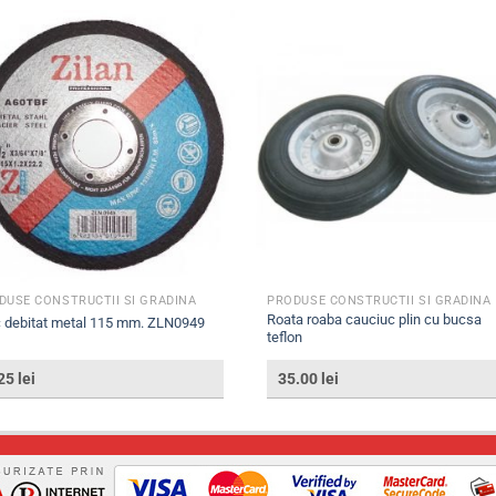
DUSE CONSTRUCTII SI GRADINA
PRODUSE CONSTRUCTII SI GRADINA
Roata roaba cauciuc plin cu bucsa
 debitat metal 115 mm. ZLN0949
teflon
.25
lei
35.00
lei