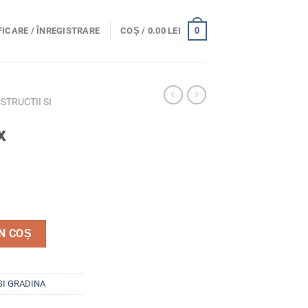
0
ICARE / ÎNREGISTRARE
COȘ /
0.00
LEI
TRUCTII SI
x
x ZLN5471
N COȘ
SI GRADINA