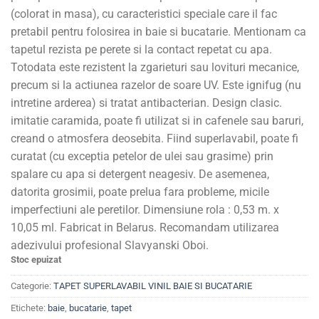
(colorat in masa), cu caracteristici speciale care il fac
pretabil pentru folosirea in baie si bucatarie. Mentionam ca
tapetul rezista pe perete si la contact repetat cu apa.
Totodata este rezistent la zgarieturi sau lovituri mecanice,
precum si la actiunea razelor de soare UV. Este ignifug (nu
intretine arderea) si tratat antibacterian. Design clasic.
imitatie caramida, poate fi utilizat si in cafenele sau baruri,
creand o atmosfera deosebita. Fiind superlavabil, poate fi
curatat (cu exceptia petelor de ulei sau grasime) prin
spalare cu apa si detergent neagesiv. De asemenea,
datorita grosimii, poate prelua fara probleme, micile
imperfectiuni ale peretilor. Dimensiune rola : 0,53 m. x
10,05 ml. Fabricat in Belarus. Recomandam utilizarea
adezivului profesional Slavyanski Oboi.
Stoc epuizat
Categorie:
TAPET SUPERLAVABIL VINIL BAIE SI BUCATARIE
Etichete:
baie
,
bucatarie
,
tapet