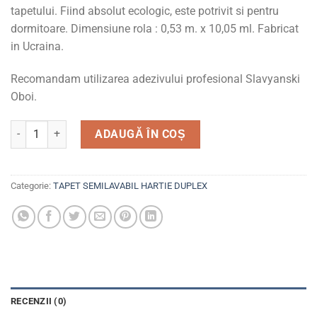
tapetului. Fiind absolut ecologic, este potrivit si pentru
dormitoare. Dimensiune rola : 0,53 m. x 10,05 ml. Fabricat
in Ucraina.
Recomandam utilizarea adezivului profesional Slavyanski
Oboi.
Cantitate Tapet semilavabil, duplex, hartie, 3006-10 Afrodita
ADAUGĂ ÎN COȘ
Categorie:
TAPET SEMILAVABIL HARTIE DUPLEX
RECENZII (0)