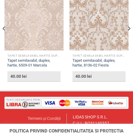
TAPET SEMILAVABIL HARTIE DUPLEX
TAPET SEMILAVABIL HARTIE DUPLEX
Tapet semilavabil, duplex,
Tapet semilavabil, duplex,
hartie, 6509-01 Marcela
hartie, 8136-02 Fiesta
40.00
lei
40.00
lei
LIDAS SHOP S.R.L.
Termeni și Condiții
C.U.I.: RO31140357
Politica de Returnare
București, Sector 1, Str. Lt.Col.
POLITICA PRIVIND CONFIDENTIALITATEA SI PROTECTIA