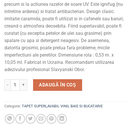
precum si la actiunea razelor de soare UV. Este ignifug (nu
intretine arderea) si tratat antibacterian. Design clasic.
imitatie caramida, poate fi utilizat si in cafenele sau baruri,
creand o atmosfera deosebita. Fiind superlavabil, poate fi
curatat (cu exceptia petelor de ulei sau grasime) prin
spalare cu apa si detergent neagesiv. De asemenea,
datorita grosimii, poate prelua fara probleme, micile
imperfectiuni ale peretilor. Dimensiune rola : 0,53 m. x
10,05 ml. Fabricat in Ucraina. Recomandam utilizarea
adezivului profesional Slavyanski Oboi.
Cantitate Tapet superlavabil, vinil, pentru baie si bucatarie
ADAUGĂ ÎN COȘ
Categorie:
TAPET SUPERLAVABIL VINIL BAIE SI BUCATARIE