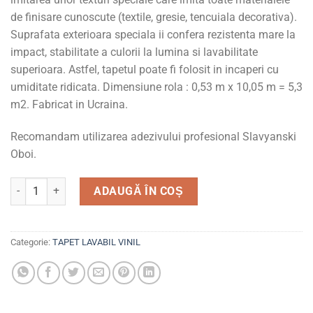
de finisare cunoscute (textile, gresie, tencuiala decorativa).
Suprafata exterioara speciala ii confera rezistenta mare la
impact, stabilitate a culorii la lumina si lavabilitate
superioara. Astfel, tapetul poate fi folosit in incaperi cu
umiditate ridicata. Dimensiune rola : 0,53 m x 10,05 m = 5,3
m2. Fabricat in Ucraina.
Recomandam utilizarea adezivului profesional Slavyanski
Oboi.
Cantitate Tapet lavabil, vinil, pentru living si domitor, 5691-
ADAUGĂ ÎN COȘ
Categorie:
TAPET LAVABIL VINIL